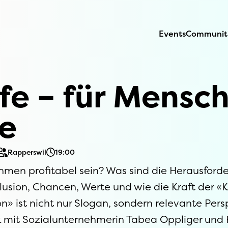
Events
Communit
fe – für Mensc
fe
Rapperswil
19:00
ehmen profitabel sein? Was sind die Herausforde
nklusion, Chancen, Werte und wie die Kraft der 
n» ist nicht nur Slogan, sondern relevante Pers
alk mit Sozialunternehmerin Tabea Oppliger un