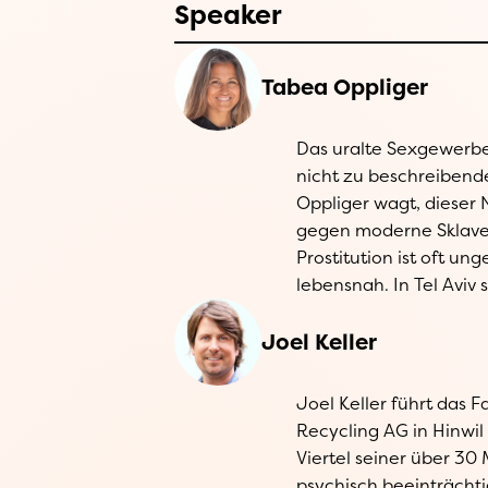
Speaker
Tabea Oppliger
Das uralte Sexgewerbe 
Business »Kitepride«
nicht zu beschreibend
»GlowbalAct« für sol
Oppliger wagt, dieser
Ausbildung gibt ih
gegen moderne Sklave
Wiedereingliederung mö
Prostitution ist oft un
Mitleid, ich brauche e
lebensnah. In Tel Aviv 
Joel Keller
Joel Keller führt das 
Die Keller Recycling AG be
Recycling AG in Hinwil 
keine Frage der Firmeng
Viertel seiner über 30 
Menschen mit Beein
psychisch beeinträchti
wichtigen Bei