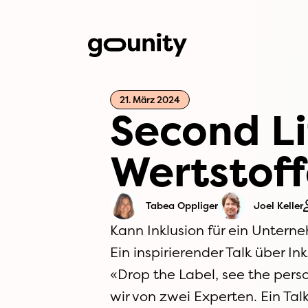
21. März 2024
Second Li
Wertstof
Tabea Oppliger
Joel Keller
Kann Inklusion für ein Untern
Ein inspirierender Talk über I
«Drop the Label, see the perso
wir von zwei Experten. Ein T