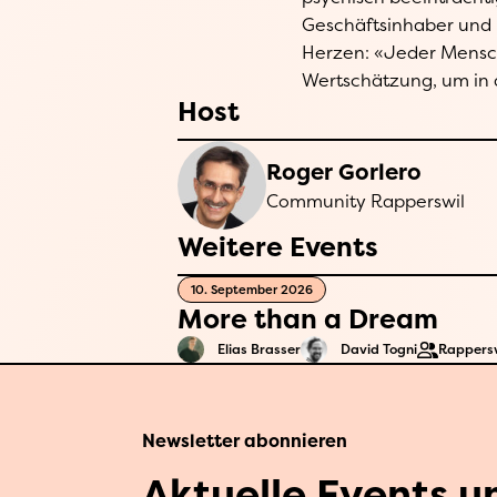
Geschäftsinhaber und
Familienunternehmens
Herzen: «Jeder Mensc
unverzichtbar. «Ich se
Wertschätzung, um in d
Host
Roger Gorlero
Community Rapperswil
Weitere Events
10. September 2026
More than a Dream
Elias Brasser
David Togni
Rappersw
Newsletter abonnieren
Aktuelle Events u