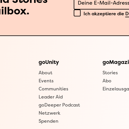
ilbox.
Datenschutz
Ich akzeptiere die
D
goUnity
goMagazi
About
Stories
Events
Abo
Communities
Einzelausg
Leader Aid
goDeeper Podcast
Netzwerk
Spenden