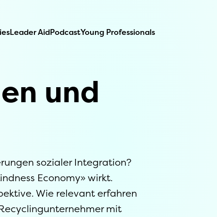
ies
Leader Aid
Podcast
Young Professionals
hen und
rungen sozialer Integration?
«Kindness Economy» wirkt.
pektive. Wie relevant erfahren
d Recyclingunternehmer mit