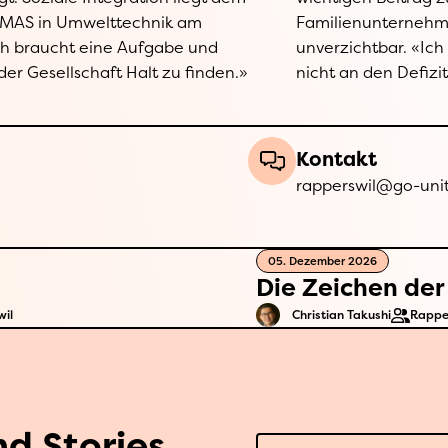
 MAS in Umwelttechnik am
. Der positive Impact ist
h braucht eine Aufgabe und
he die Stärken und störe mich
er Gesellschaft Halt zu finden.»
nicht an den Defizit
Kontakt
rapperswil@go-unit
05. Dezember 2026
Die Zeichen der
il
Christian Takushi
Rappe
nd Stories
E-Mail