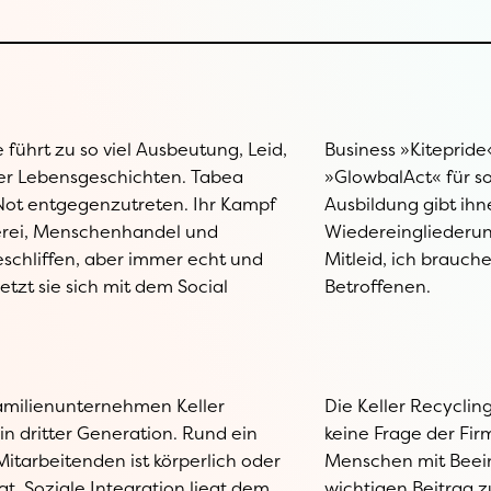
führt zu so viel Ausbeutung, Leid,
 und der Non-Profit-Organisation
er Lebensgeschichten. Tabea
ch gepeinigte Menschen ein.
 Not entgegenzutreten. Ihr Kampf
nen neue Perspektive, macht
rei, Menschenhandel und
glich. »Ich brauche nicht
geschliffen, aber immer echt und
inen Job«, ist die Aussage einer
setzt sie sich mit dem Social
Betroffenen.
Familienunternehmen Keller
weist: Berufliche Inklusion ist
in dritter Generation. Rund ein
rösse, sondern der Einstellung.
Mitarbeitenden ist körperlich oder
trächtigungen leisten einen
gt. Soziale Integration liegt dem
trag zum Erfolg des