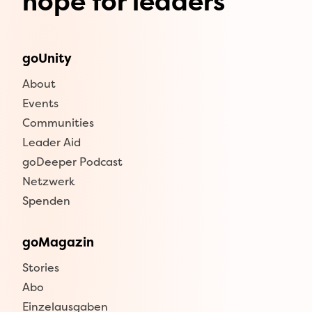
hope for leaders
goUnity
About
Events
Communities
Leader Aid
goDeeper Podcast
Netzwerk
Spenden
goMagazin
Stories
Abo
Einzelausgaben